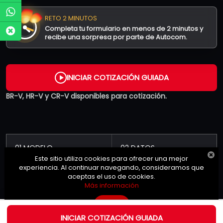
RETO 2 MINUTOS
Completa tu formulario en menos de 2 minutos y
recibe una sorpresa por parte de Autocom.
INICIAR COTIZACIÓN GUIADA
BR-V, HR-V y CR-V disponibles para cotización.
01 MODELO
02 DATOS
Este sitio utiliza cookies para ofrecer una mejor
Elige entre BR-V, HR-V o
Confirma contacto y
experiencia. Al continuar navegando, consideramos que
CR-V.
privacidad.
aceptas el uso de cookies.
Más información
OK
INICIAR COTIZACIÓN GUIADA