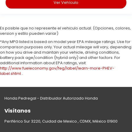
Ver Vehículo
Es posible que no represente el vehiculo actual. (Opciones, colores,
version y estilo pueden variar)
*Any MPG listed is based on model year EPA mileage ratings. Use for
comparison purposes only. Your actual mileage will vary, depending
on how you drive and maintain your vehicle, driving conditions,
battery pack age/condition (hybrid only) and other factors. For
additional information about EPA ratings, visit
http://www.fueleconomy.gov/feg/label/learn-more-PHEV-
label.shtml
.
Honda Pedregal - Distribuidor Autorizado Honda
Visítanos
Periférico Sur 3220, Cuidad de Mexico , CDMX, México 01900