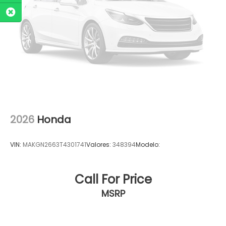
2026
Honda
VIN:
MAKGN2663T4301741
Valores:
348394
Modelo:
Call For Price
MSRP