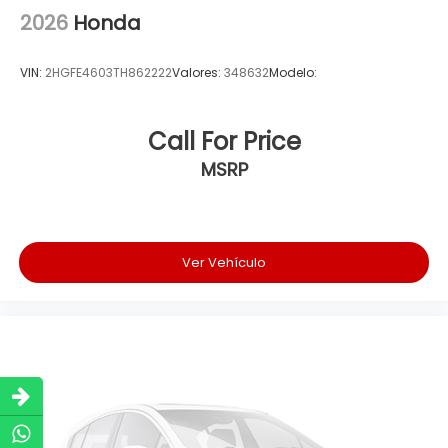
2026
Honda
VIN:
2HGFE4603TH862222
Valores:
348632
Modelo:
Call For Price
MSRP
Ver Vehículo