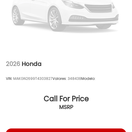
2026
Honda
VIN:
MAKGN2699T4303827
Valores:
348438
Modelo:
Call For Price
MSRP