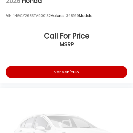
2026
Honda
VIN:
1HGCY2683TA900132
Valores:
348169
Modelo:
Call For Price
MSRP
Ver Vehículo