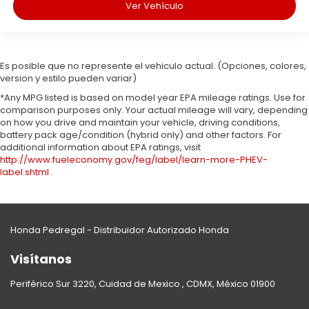
Ver Vehículo
Es posible que no represente el vehiculo actual. (Opciones, colores,
version y estilo pueden variar)
*Any MPG listed is based on model year EPA mileage ratings. Use for
comparison purposes only. Your actual mileage will vary, depending
on how you drive and maintain your vehicle, driving conditions,
battery pack age/condition (hybrid only) and other factors. For
additional information about EPA ratings, visit
http://www.fueleconomy.gov/feg/label/learn-more-PHEV-
label.shtml
.
Honda Pedregal - Distribuidor Autorizado Honda
Visítanos
Periférico Sur 3220, Cuidad de Mexico , CDMX, México 01900