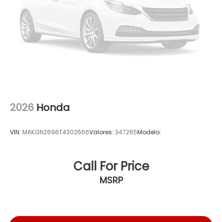
2026
Honda
VIN:
MAKGN2696T4302666
Valores:
347265
Modelo:
Call For Price
MSRP