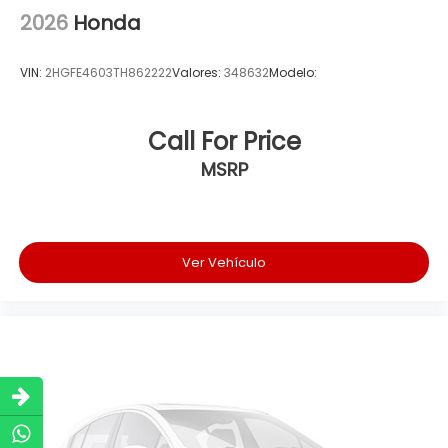
2026
Honda
VIN:
2HGFE4603TH862222
Valores:
348632
Modelo:
Call For Price
MSRP
Ver Vehículo