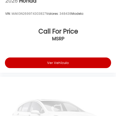
2026
Honda
VIN:
MAKGN2699T4303827
Valores:
348438
Modelo:
Call For Price
MSRP
Ver Vehículo