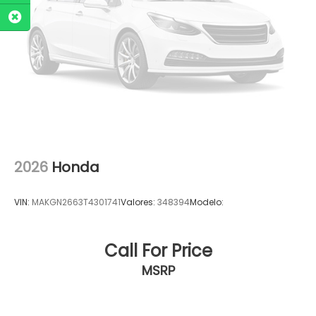
2026
Honda
VIN:
MAKGN2663T4301741
Valores:
348394
Modelo:
Call For Price
MSRP