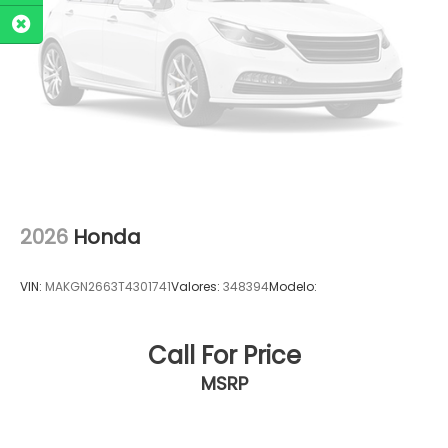
2026
Honda
VIN:
MAKGN2663T4301741
Valores:
348394
Modelo:
Call For Price
MSRP