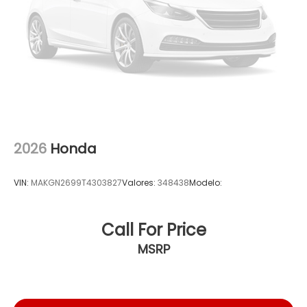
2026
Honda
VIN:
MAKGN2699T4303827
Valores:
348438
Modelo:
Call For Price
MSRP