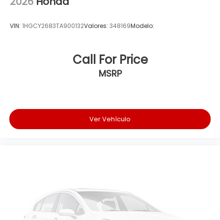
2026
Honda
VIN:
1HGCY2683TA900132
Valores:
348169
Modelo:
Call For Price
MSRP
Ver Vehículo