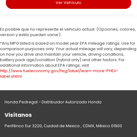
Ver Vehículo
Es posible que no represente el vehiculo actual. (Opciones, colores,
version y estilo pueden variar)
*Any MPG listed is based on model year EPA mileage ratings. Use for
comparison purposes only. Your actual mileage will vary, depending
on how you drive and maintain your vehicle, driving conditions,
battery pack age/condition (hybrid only) and other factors. For
additional information about EPA ratings, visit
http://www.fueleconomy.gov/feg/label/learn-more-PHEV-
label.shtml
.
Honda Pedregal - Distribuidor Autorizado Honda
Visítanos
Periférico Sur 3220, Cuidad de Mexico , CDMX, México 01900