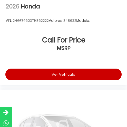
2026
Honda
VIN:
2HGFE4603TH862222
Valores:
348632
Modelo:
Call For Price
MSRP
Ver Vehículo