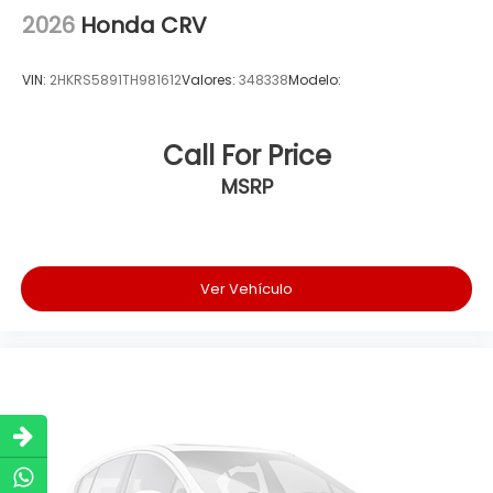
2026
Honda CRV
VIN:
2HKRS5891TH981612
Valores:
348338
Modelo:
Call For Price
MSRP
Ver Vehículo