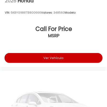
2026
Honda
VIN:
5KBYG1881TB800666
Valores:
348560
Modelo:
Call For Price
MSRP
Ver Vehículo