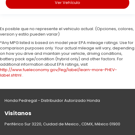
Ver Vehículo
Es posible que no represente el vehiculo actual. (Opciones, colores,
version y estilo pueden variar)
*Any MPG listed is based on model year EPA mileage ratings. Use for
comparison purposes only. Your actual mileage will vary, depending
on how you drive and maintain your vehicle, driving conditions,
battery pack age/condition (hybrid only) and other factors. For
additional information about EPA ratings, visit
http://www.fueleconomy.gov/feg/label/learn-more-PHEV-
label.shtml
.
Honda Pedregal - Distribuidor Autorizado Honda
Visítanos
Periférico Sur 3220, Cuidad de Mexico , CDMX, México 01900