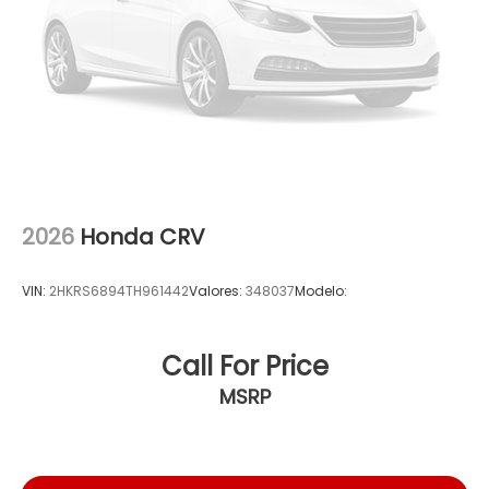
2026
Honda CRV
VIN:
2HKRS6894TH961442
Valores:
348037
Modelo:
Call For Price
MSRP