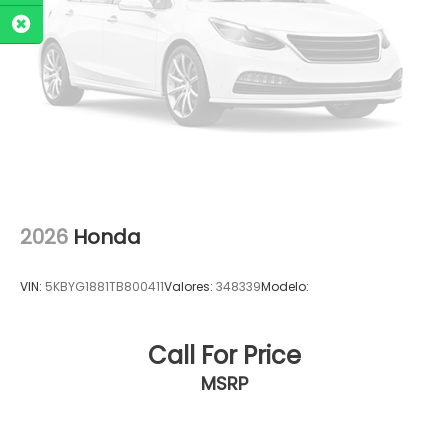
2026
Honda
VIN:
5KBYG1881TB800411
Valores:
348339
Modelo:
Call For Price
MSRP