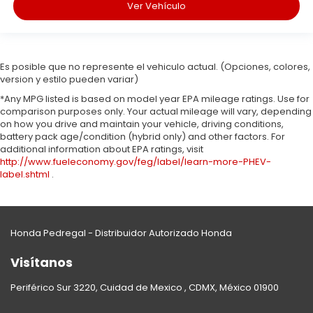
Ver Vehículo
Es posible que no represente el vehiculo actual. (Opciones, colores,
version y estilo pueden variar)
*Any MPG listed is based on model year EPA mileage ratings. Use for
comparison purposes only. Your actual mileage will vary, depending
on how you drive and maintain your vehicle, driving conditions,
battery pack age/condition (hybrid only) and other factors. For
additional information about EPA ratings, visit
http://www.fueleconomy.gov/feg/label/learn-more-PHEV-
label.shtml
.
Honda Pedregal - Distribuidor Autorizado Honda
Visítanos
Periférico Sur 3220, Cuidad de Mexico , CDMX, México 01900