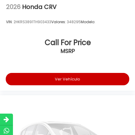
2026
Honda CRV
VIN:
2HKRS3891TH903433
Valores:
348295
Modelo:
Call For Price
MSRP
Ver Vehículo