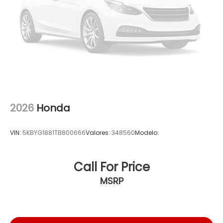
2026
Honda
VIN:
5KBYG1881TB800666
Valores:
348560
Modelo:
Call For Price
MSRP