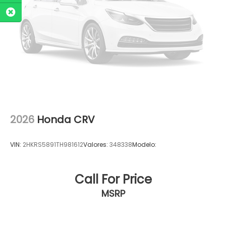
2026
Honda CRV
VIN:
2HKRS5891TH981612
Valores:
348338
Modelo:
Call For Price
MSRP