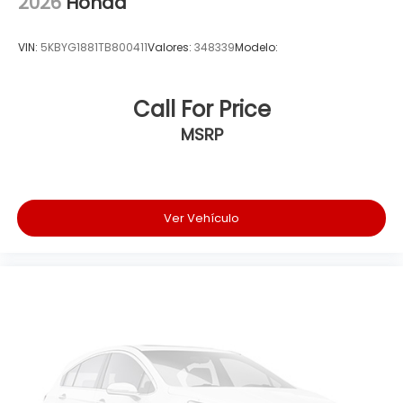
2026
Honda
VIN:
5KBYG1881TB800411
Valores:
348339
Modelo:
Call For Price
MSRP
Ver Vehículo