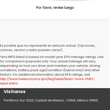
Por favor, revise luego
Es posible que no represente el vehiculo actual. (Opciones,
colores, version y estilo pueden variar)
*Any MPG listed is based on model year EPA mileage ratings. Use
for comparison purposes only. Your actual mileage will vary,
depending on how you drive and maintain your vehicle, driving
conditions, battery pack age/condition (hybrid only) and other
factors. For additional information about EPA ratings, visit
http://www.fueleconomy.gov/feg/label/learn-more-PHEV-
Honda Pedregal - Distribuidor Autorizado Honda
label.shtml
.
Visítanos
Periférico Sur 3220, Cuidad de Mexico , CDMX, México 01900