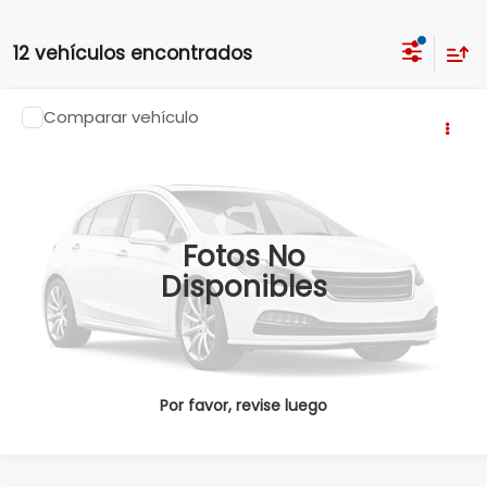
12 vehículos encontrados
Comparar vehículo
Llámanos Para Obtener el Precio
2026
Honda CRV
CR-V TOURING CVT 2026
Precio:
Honda Pedregal
Obten una Cotización
Valores:
346681
Ext.
Int.
Disponible
Click To Call
Fotos No
Disponibles
Por favor, revise luego