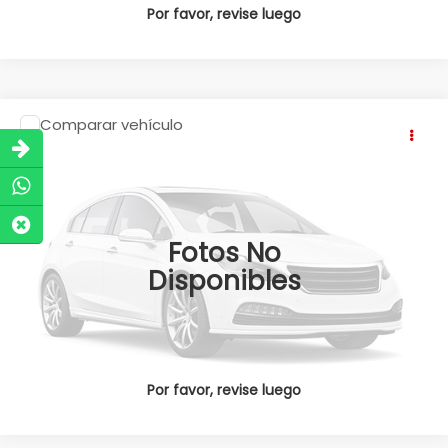
Por favor, revise luego
Comparar vehículo
Llámanos Para Obtener el Precio
2026
Honda CRV
CR-V TOURING CVT 2026
Precio:
Honda Pedregal
Obten una Cotización
Valores:
347022
Ext.
Int.
Disponible
Click To Call
Fotos No
Disponibles
Por favor, revise luego