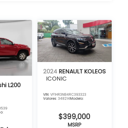
2024
RENAULT KOLEOS
ICONIC
shi L200
VIN:
VF1HR3NB4RC393323
Valores:
348214
Modelo:
8539
o:
$399,000
MSRP