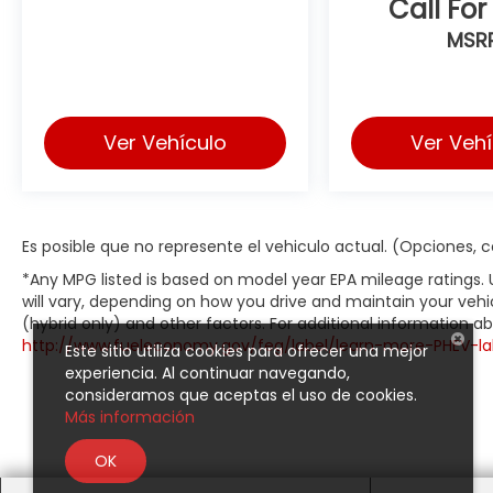
Call For
MSR
Ver Vehículo
Ver Veh
Es posible que no represente el vehiculo actual. (Opciones, co
*Any MPG listed is based on model year EPA mileage ratings.
will vary, depending on how you drive and maintain your vehic
(hybrid only) and other factors. For additional information abo
http://www.fueleconomy.gov/feg/label/learn-more-PHEV-la
Este sitio utiliza cookies para ofrecer una mejor
experiencia. Al continuar navegando,
consideramos que aceptas el uso de cookies.
Más información
OK