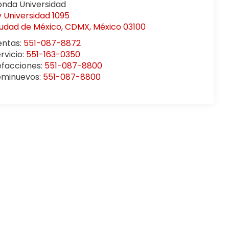
onda Universidad
 Universidad 1095
iudad de México
,
CDMX
, México
03100
entas:
551-087-8872
rvicio:
551-163-0350
efacciones:
551-087-8800
eminuevos:
551-087-8800