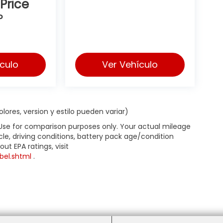
 Price
P
ículo
Ver Vehículo
lores, version y estilo pueden variar)
 Use for comparison purposes only. Your actual mileage
le, driving conditions, battery pack age/condition
ut EPA ratings, visit
bel.shtml
.