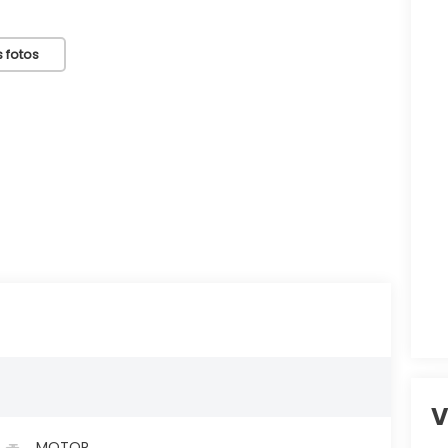
 fotos
V
MOTOR