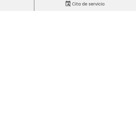
Cita de servicio
Síguenos en nuestras
redes sociales oficiales
8:00PM
8:00PM
Aviso de privacidad
8:00PM
8:00PM
8:00PM
4:00PM