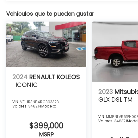
Vehículos que te pueden gustar
2024
RENAULT KOLEOS
ICONIC
2023
Mitsubi
GLX DSL TM
VIN:
VF1HR3NB4RC393323
Valores:
348214
Modelo:
VIN:
MMBNLV561PH00
Valores:
348371
Model
$399,000
MSRP