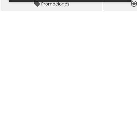
Promociones
Honda Pedregal - Distribuidor Autorizado Hond
Visítanos
Hora
Periférico Sur 3220, Cuidad de
Lunes
Mexico , CDMX, México 01900
Marte
Miérc
Jue
Viern
Sába
Domi