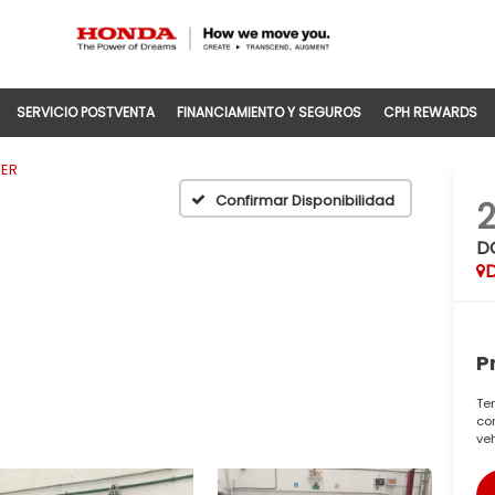
SERVICIO POSTVENTA
FINANCIAMIENTO Y SEGUROS
CPH REWARDS
IER
Confirmar Disponibilidad
2
DC
D
P
Te
con
veh