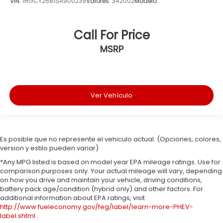
VIN:
1HGCY2681SA900239
Valores:
342002
Modelo:
Call For Price
MSRP
Ver Vehículo
Es posible que no represente el vehiculo actual. (Opciones, colores,
version y estilo pueden variar)
*Any MPG listed is based on model year EPA mileage ratings. Use for
comparison purposes only. Your actual mileage will vary, depending
on how you drive and maintain your vehicle, driving conditions,
battery pack age/condition (hybrid only) and other factors. For
additional information about EPA ratings, visit
http://www.fueleconomy.gov/feg/label/learn-more-PHEV-
label.shtml
.