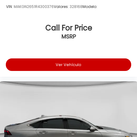
VIN:
MAKGN2651R4300376
Valores:
328168
Modelo:
Call For Price
MSRP
Ver Vehículo