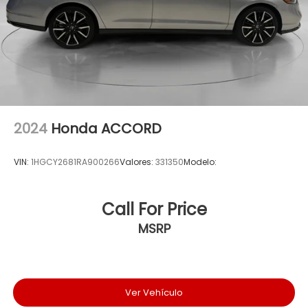
2024
Honda ACCORD
VIN:
1HGCY2681RA900266
Valores:
331350
Modelo:
Call For Price
MSRP
Ver Vehículo